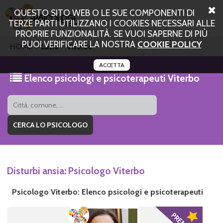
QUESTO SITO WEB O LE SUE COMPONENTI DI
TERZE PARTI UTILIZZANO I COOKIES NECESSARI ALLE
PROPRIE FUNZIONALITÀ. SE VUOI SAPERNE DI PIÙ
PUOI VERIFICARE LA NOSTRA
COOKIE POLICY
HOME
Lazio
Viterbo
ACCETTA
Elenco psicologi e psicoterapeuti Viterbo
Disturbi ansia: Psicologo Viterbo
Psicologo Viterbo: Elenco psicologi e psicoterapeuti