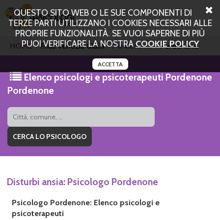
QUESTO SITO WEB O LE SUE COMPONENTI DI
TERZE PARTI UTILIZZANO I COOKIES NECESSARI ALLE
PROPRIE FUNZIONALITÀ. SE VUOI SAPERNE DI PIÙ
PUOI VERIFICARE LA NOSTRA
COOKIE POLICY
HOME
Friuli Venezia Giulia
Pordenone
Pordenone
ACCETTA
Elenco psicologi e psicoterapeuti Pordenone
Pordenone
Disturbi ansia: Psicologo Pordenone
Psicologo Pordenone: Elenco psicologi e
psicoterapeuti