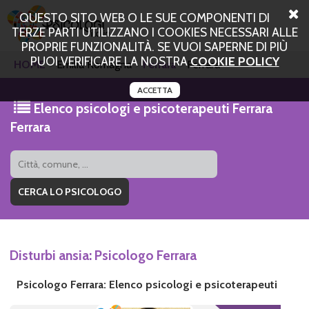
QUESTO SITO WEB O LE SUE COMPONENTI DI
TERZE PARTI UTILIZZANO I COOKIES NECESSARI ALLE
PROPRIE FUNZIONALITÀ. SE VUOI SAPERNE DI PIÙ
PUOI VERIFICARE LA NOSTRA
COOKIE POLICY
HOME
Emilia Romagna
Ferrara
Ferrara
ACCETTA
Elenco psicologi e psicoterapeuti Ferrara
Ferrara
Disturbi ansia: Psicologo Ferrara
Psicologo Ferrara: Elenco psicologi e psicoterapeuti