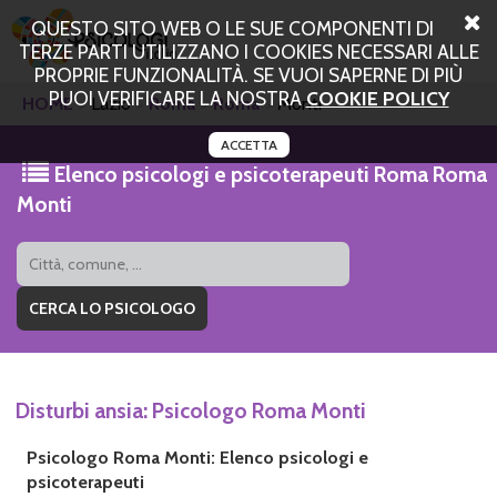
QUESTO SITO WEB O LE SUE COMPONENTI DI
TERZE PARTI UTILIZZANO I COOKIES NECESSARI ALLE
PROPRIE FUNZIONALITÀ. SE VUOI SAPERNE DI PIÙ
PUOI VERIFICARE LA NOSTRA
COOKIE POLICY
HOME
Lazio
Roma
Roma
Monti
ACCETTA
Elenco psicologi e psicoterapeuti Roma Roma
Monti
Disturbi ansia: Psicologo Roma Monti
Psicologo Roma Monti: Elenco psicologi e
psicoterapeuti