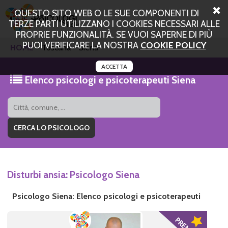
QUESTO SITO WEB O LE SUE COMPONENTI DI
TERZE PARTI UTILIZZANO I COOKIES NECESSARI ALLE
PROPRIE FUNZIONALITÀ. SE VUOI SAPERNE DI PIÙ
PUOI VERIFICARE LA NOSTRA
COOKIE POLICY
HOME
Toscana
Siena
ACCETTA
Elenco psicologi e psicoterapeuti Siena
Disturbi ansia: Psicologo Siena
Psicologo Siena: Elenco psicologi e psicoterapeuti