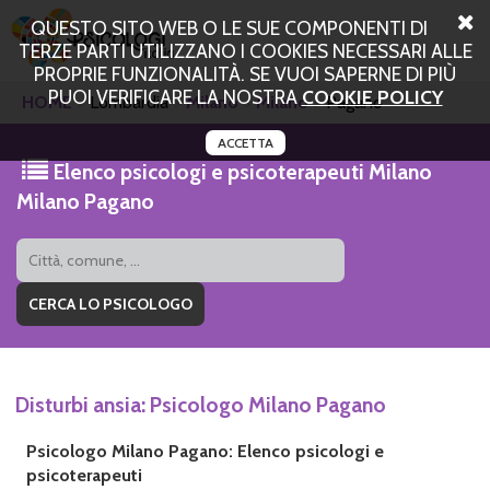
QUESTO SITO WEB O LE SUE COMPONENTI DI
TERZE PARTI UTILIZZANO I COOKIES NECESSARI ALLE
PROPRIE FUNZIONALITÀ. SE VUOI SAPERNE DI PIÙ
PUOI VERIFICARE LA NOSTRA
COOKIE POLICY
HOME
Lombardia
Milano
Milano
Pagano
ACCETTA
Elenco psicologi e psicoterapeuti Milano
Milano Pagano
Disturbi ansia: Psicologo Milano Pagano
Psicologo Milano Pagano: Elenco psicologi e
psicoterapeuti