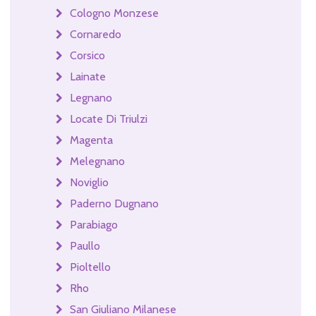
Cologno Monzese
Cornaredo
Corsico
Lainate
Legnano
Locate Di Triulzi
Magenta
Melegnano
Noviglio
Paderno Dugnano
Parabiago
Paullo
Pioltello
Rho
San Giuliano Milanese