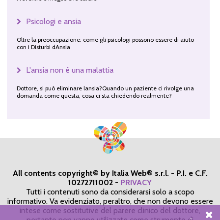
Psicologi e ansia
Oltre la preoccupazione: come gli psicologi possono essere di aiuto
con i Disturbi dAnsia
L'ansia non è una malattia
Dottore, si può eliminare lansia?Quando un paziente ci rivolge una
domanda come questa, cosa ci sta chiedendo realmente?
All contents copyright© by Italia Web® s.r.l. - P.I. e C.F.
10272711002
-
PRIVACY
Tutti i contenuti sono da considerarsi solo a scopo
informativo. Va evidenziato, peraltro, che non devono essere
intese come sostitutive del parere clinico del dottore,
pertanto non vanno utilizzate come strumento di