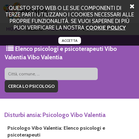
QUESTO SITO WEB O LE SUE COMPONENTI DI
TERZE PARTI UTILIZZANO I COOKIES NECESSARI ALLE
PROPRIE FUNZIONALITÀ. SE VUOI SAPERNE DI PIÙ
PUOI VERIFICARE LA NOSTRA
COOKIE POLICY
HOME
Calabria
Vibo Valentia
Vibo Valentia
ACCETTA
Elenco psicologi e psicoterapeuti Vibo
Valentia Vibo Valentia
Disturbi ansia: Psicologo Vibo Valentia
Psicologo Vibo Valentia: Elenco psicologi e
psicoterapeuti