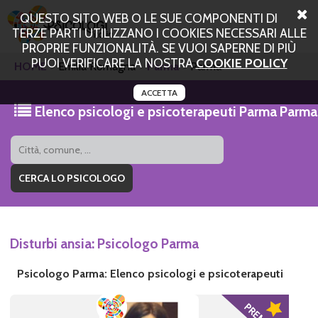
QUESTO SITO WEB O LE SUE COMPONENTI DI
TERZE PARTI UTILIZZANO I COOKIES NECESSARI ALLE
PROPRIE FUNZIONALITÀ. SE VUOI SAPERNE DI PIÙ
PUOI VERIFICARE LA NOSTRA
COOKIE POLICY
HOME
Emilia Romagna
Parma
Parma
ACCETTA
Elenco psicologi e psicoterapeuti Parma Parma
Disturbi ansia: Psicologo Parma
Psicologo Parma: Elenco psicologi e psicoterapeuti