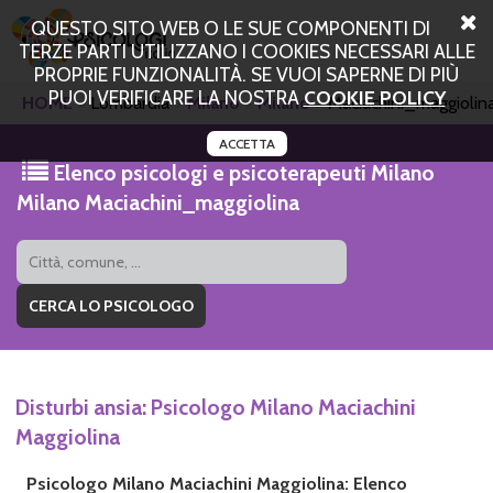
QUESTO SITO WEB O LE SUE COMPONENTI DI
TERZE PARTI UTILIZZANO I COOKIES NECESSARI ALLE
PROPRIE FUNZIONALITÀ. SE VUOI SAPERNE DI PIÙ
PUOI VERIFICARE LA NOSTRA
COOKIE POLICY
HOME
Lombardia
Milano
Milano
Maciachini_maggiolin
ACCETTA
Elenco psicologi e psicoterapeuti Milano
Milano Maciachini_maggiolina
Disturbi ansia: Psicologo Milano Maciachini
Maggiolina
Psicologo Milano Maciachini Maggiolina: Elenco