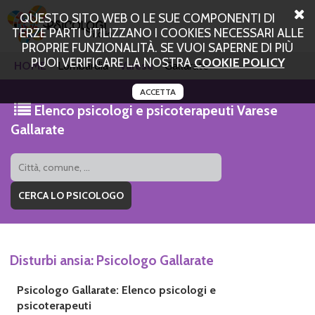
QUESTO SITO WEB O LE SUE COMPONENTI DI
TERZE PARTI UTILIZZANO I COOKIES NECESSARI ALLE
PROPRIE FUNZIONALITÀ. SE VUOI SAPERNE DI PIÙ
PUOI VERIFICARE LA NOSTRA
COOKIE POLICY
HOME
Lombardia
Varese
Gallarate
ACCETTA
Elenco psicologi e psicoterapeuti Varese
Gallarate
Disturbi ansia: Psicologo Gallarate
Psicologo Gallarate: Elenco psicologi e
psicoterapeuti