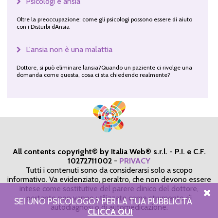
Psicologi e ansia
Oltre la preoccupazione: come gli psicologi possono essere di aiuto
con i Disturbi dAnsia
L'ansia non è una malattia
Dottore, si può eliminare lansia?Quando un paziente ci rivolge una
domanda come questa, cosa ci sta chiedendo realmente?
All contents copyright© by Italia Web® s.r.l. - P.I. e C.F.
10272711002
-
PRIVACY
Tutti i contenuti sono da considerarsi solo a scopo
informativo. Va evidenziato, peraltro, che non devono essere
intese come sostitutive del parere clinico del dottore,
pertanto non vanno utilizzate come strumento di
SEI UNO PSICOLOGO? PER LA TUA PUBBLICITÀ
autodiagnosi o di automedicazione.
CLICCA QUI