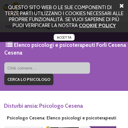
QUESTO SITO WEB O LE SUE COMPONENTI DI
TERZE PARTI UTILIZZANO I COOKIES NECESSARI ALLE
PROPRIE FUNZIONALITÀ. SE VUOI SAPERNE DI PIÙ
PUOI VERIFICARE LA NOSTRA
COOKIE POLICY
HOME
Emilia Romagna
Forli Cesena
Cesena
ACCETTA
Elenco psicologi e psicoterapeuti Forli Cesena
Cesena
Disturbi ansia: Psicologo Cesena
Psicologo Cesena: Elenco psicologi e psicoterapeuti