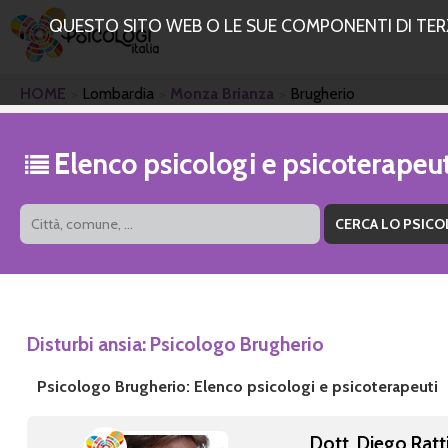
QUESTO SITO WEB O LE SUE COMPONENTI DI TERZE
HOME
Lombardia
Monza Brianza
Brugherio
Elenco psicologi e psicoterape
Disturbi ansia: Psicologo Brugherio
Psicologo Brugherio: Elenco psicologi e psicoterapeuti
Dott. Diego Ratt