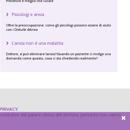
Prevenire è meglio che curare
Psicologi e ansia
Oltre la preoccupazione: come gli psicologi possono essere di aiuto
con i Disturbi dAnsia
L'ansia non è una malattia
Dottore, si può eliminare lansia?Quando un paziente ci rivolge una
domanda come questa, cosa ci sta chiedendo realmente?
PRIVACY
ostitutive del parere clinico del dottore, pertanto non vanno