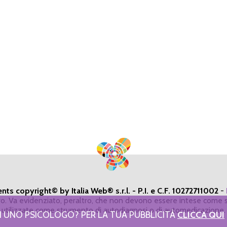
ents copyright© by Italia Web® s.r.l. - P.I. e C.F. 10272711002
-
ivo. Va evidenziato, peraltro, che non devono essere intese come s
utilizzate come strumento di autodiagnosi o di automedicazione.
I UNO PSICOLOGO? PER LA TUA PUBBLICITÀ
CLICCA QUI