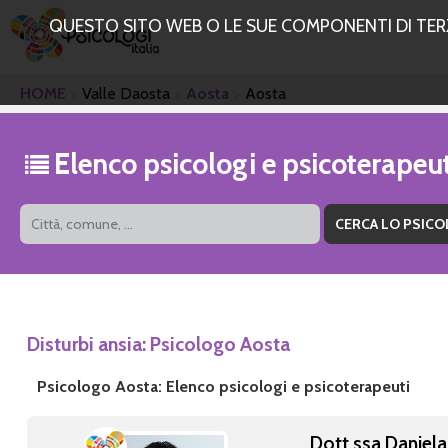
QUESTO SITO WEB O LE SUE COMPONENTI DI TERZE
HOME
Valle Daosta
Aosta
Aosta
Elenco psicologi e psicoterapeu
Disturbi ansia: Psicologo Aosta
Psicologo Aosta: Elenco psicologi e psicoterapeuti
Dott.ssa Daniel