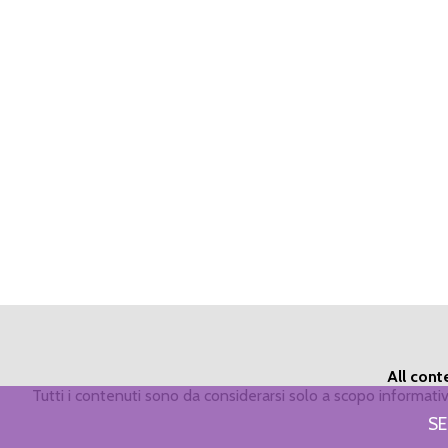
All cont
Tutti i contenuti sono da considerarsi solo a scopo informat
SE